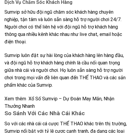
Dịch Vụ Chăm Sóc Khách Hàng
Sumvip sở hữu đội ngũ chăm sóc khách hàng chuyên
nghiệp, tận tâm và luôn sẵn sàng hỗ trợ người chơi 24/7.
Người chơi có thể liên hệ với đội ngũ hỗ trợ khách hàng
thông qua nhiều kênh khác nhau như live chat, email hoặc
điện thoại.
Sumvip luôn đặt sự hài lòng của khách hàng lên hàng đầu,
và đội ngũ hỗ trợ khách hàng chính là cầu nối quan trọng
giữa nhà cái và người chơi. Họ luôn sẵn sàng hỗ trợ người
chơi trong mọi vấn đề liên quan đến THỂ THAO và các sản
phẩm khác của Sumvip.
Xem thêm Xổ Số Sumvip – Dự Đoán May Mắn, Nhận
Thưởng Nhanh
So Sánh Với Các Nhà Cái Khác
So với các nhà cái cá cược THỂ THAO khác trên thị trường,
Sumvip nổi bật với tỷ lệ cược cạnh tranh, đa dạng các loại