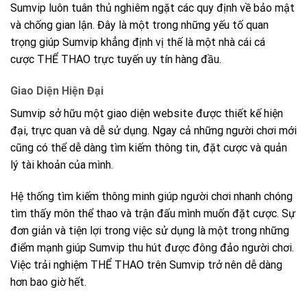
Sumvip luôn tuân thủ nghiêm ngặt các quy định về bảo mật
và chống gian lận. Đây là một trong những yếu tố quan
trọng giúp Sumvip khẳng định vị thế là một nhà cái cá
cược THỂ THAO trực tuyến uy tín hàng đầu.
Giao Diện Hiện Đại
Sumvip sở hữu một giao diện website được thiết kế hiện
đại, trực quan và dễ sử dụng. Ngay cả những người chơi mới
cũng có thể dễ dàng tìm kiếm thông tin, đặt cược và quản
lý tài khoản của mình.
Hệ thống tìm kiếm thông minh giúp người chơi nhanh chóng
tìm thấy môn thể thao và trận đấu mình muốn đặt cược. Sự
đơn giản và tiện lợi trong việc sử dụng là một trong những
điểm mạnh giúp Sumvip thu hút được đông đảo người chơi.
Việc trải nghiệm THỂ THAO trên Sumvip trở nên dễ dàng
hơn bao giờ hết.