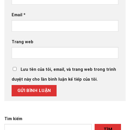
Email
*
Trang web
Lưu tên của tôi, email, và trang web trong trình
duyệt này cho lần bình luận kế tiếp của tôi.
Tìm kiếm
TÌM