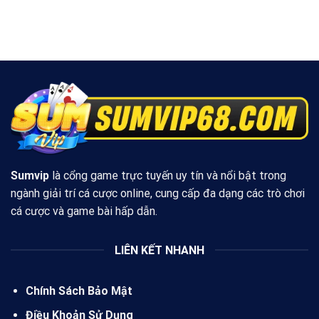
Sumvip
là cổng game trực tuyến uy tín và nổi bật trong
ngành giải trí cá cược online, cung cấp đa dạng các trò chơi
cá cược và game bài hấp dẫn.
LIÊN KẾT NHANH
Chính Sách Bảo Mật
Điều Khoản Sử Dụng